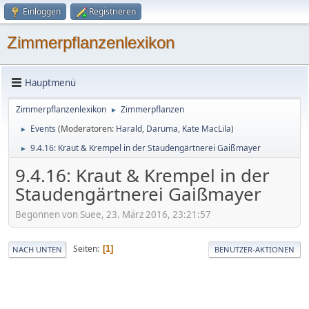
Einloggen
Registrieren
Zimmerpflanzenlexikon
Hauptmenü
Zimmerpflanzenlexikon
Zimmerpflanzen
►
Events
(Moderatoren:
Harald
,
Daruma
,
Kate MacLila
)
►
9.4.16: Kraut & Krempel in der Staudengärtnerei Gaißmayer
►
9.4.16: Kraut & Krempel in der
Staudengärtnerei Gaißmayer
Begonnen von Suee, 23. März 2016, 23:21:57
Seiten
1
NACH UNTEN
BENUTZER-AKTIONEN