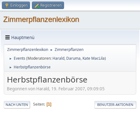
Einloggen
Registrieren
Zimmerpflanzenlexikon
Hauptmenü
Zimmerpflanzenlexikon
Zimmerpflanzen
►
Events
(Moderatoren:
Harald
,
Daruma
,
Kate MacLila
)
►
Herbstpflanzenbörse
►
Herbstpflanzenbörse
Begonnen von Harald, 19. Februar 2007, 09:09:05
Seiten
1
NACH UNTEN
BENUTZER-AKTIONEN