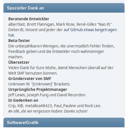
Spezieller Dank an
Beratende Entwickler
albertlast, Brett Flannigan, Mark Rose, René-Gilles "Nao 尚"
Deberdt, tinoest und jeder der
auf GitHub etwas beigetragen
hat
.
Beta-Tester
Die unbezahlbaren Wenigen, die unermüdlich Fehler finden,
Feedback geben und die Entwickler noch wahnsinniger
machen.
Übersetzer
Vielen Dank für Eure Mühe, damit Menschen überall auf der
Welt SMF benutzen können.
Gründervater von SMF
Unknown W. "[Unknown]" Brackets.
Ursprüngliche Projektmanager
Jeff Lewis, Joseph Fung und David Recordon.
In Gedenken an
Crip, K@, metallica48423, Paul_Pauline und Rock Lee.
An alle, die wir vergessen haben: Danke schön!
Software/Grafik