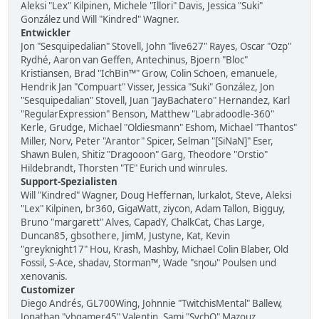
Aleksi "Lex" Kilpinen, Michele "Illori" Davis, Jessica "Suki"
González und Will "Kindred" Wagner.
Entwickler
Jon "Sesquipedalian" Stovell, John "live627" Rayes, Oscar "Ozp"
Rydhé, Aaron van Geffen, Antechinus, Bjoern "Bloc"
Kristiansen, Brad "IchBin™" Grow, Colin Schoen, emanuele,
Hendrik Jan "Compuart" Visser, Jessica "Suki" González, Jon
"Sesquipedalian" Stovell, Juan "JayBachatero" Hernandez, Karl
"RegularExpression" Benson, Matthew "Labradoodle-360"
Kerle, Grudge, Michael "Oldiesmann" Eshom, Michael "Thantos"
Miller, Norv, Peter "Arantor" Spicer, Selman "[SiNaN]" Eser,
Shawn Bulen, Shitiz "Dragooon" Garg, Theodore "Orstio"
Hildebrandt, Thorsten "TE" Eurich und winrules.
Support-Spezialisten
Will "Kindred" Wagner, Doug Heffernan, lurkalot, Steve, Aleksi
"Lex" Kilpinen, br360, GigaWatt, ziycon, Adam Tallon, Bigguy,
Bruno "margarett" Alves, CapadY, ChalkCat, Chas Large,
Duncan85, gbsothere, JimM, Justyne, Kat, Kevin
"greyknight17" Hou, Krash, Mashby, Michael Colin Blaber, Old
Fossil, S-Ace, shadav, Storman™, Wade "sησω" Poulsen und
xenovanis.
Customizer
Diego Andrés, GL700Wing, Johnnie "TwitchisMental" Ballew,
Jonathan "vbgamer45" Valentin, Sami "SychO" Mazouz,