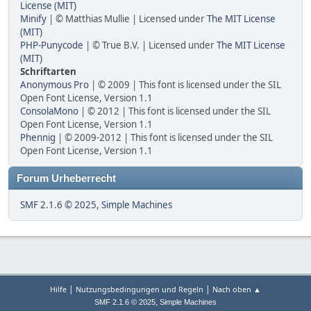
License (MIT)
Minify
| © Matthias Mullie | Licensed under
The MIT License
(MIT)
PHP-Punycode
| © True B.V. | Licensed under
The MIT License
(MIT)
Schriftarten
Anonymous Pro
| © 2009 | This font is licensed under the SIL
Open Font License, Version 1.1
ConsolaMono
| © 2012 | This font is licensed under the SIL
Open Font License, Version 1.1
Phennig
| © 2009-2012 | This font is licensed under the SIL
Open Font License, Version 1.1
Forum Urheberrecht
SMF 2.1.6 © 2025
,
Simple Machines
|
|
Hilfe
Nutzungsbedingungen und Regeln
Nach oben ▲
,
SMF 2.1.6 © 2025
Simple Machines