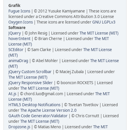
Grafik
Fugue Icons
| © 2012 Yusuke Kamiyamane | These icons are
licensed under a Creative Commons Attribution 3.0 License
Oxygen Icons
| These icons are licensed under
GNU LGPLv3
Software
JQuery
| © John Resig | Licensed under
The MIT License (MIT)
hoverIntent
| © Brian Cherne | Licensed under
The MIT
License (MIT)
SCEditor
| © Sam Clarke | Licensed under
The MIT License
(MIT)
animaDrag
| © Abel Mohler | Licensed under
The MIT License
(MIT)
jQuery Custom Scrollbar
| © Maciej Zubala | Licensed under
The MIT License (MIT)
jQuery Responsive Slider
| © booncon ROCKETS | Licensed
under
The MIT License (MIT)
At.js
| © chord.luo@gmail.com | Licensed under
The MIT
License (MIT)
HTML5 Desktop Notifications
| © Tsvetan Tsvetkov | Licensed
under
The Apache License Version 2.0
GAuth Code Generator/Validator
| © Chris Cornutt | Licensed
under
The MIT License (MIT)
Dropzone.js
| © Matias Meno | Licensed under
The MIT