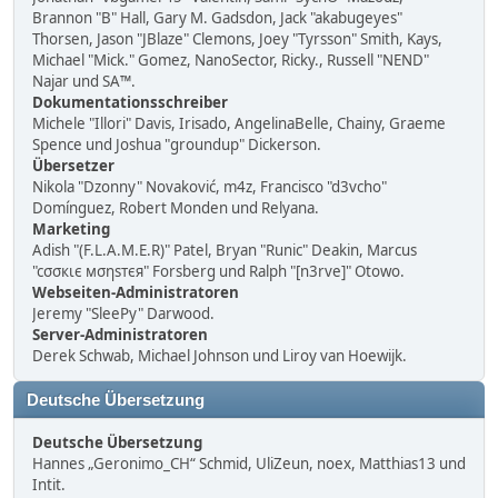
Brannon "B" Hall, Gary M. Gadsdon, Jack "akabugeyes"
Thorsen, Jason "JBlaze" Clemons, Joey "Tyrsson" Smith, Kays,
Michael "Mick." Gomez, NanoSector, Ricky., Russell "NEND"
Najar und SA™.
Dokumentationsschreiber
Michele "Illori" Davis, Irisado, AngelinaBelle, Chainy, Graeme
Spence und Joshua "groundup" Dickerson.
Übersetzer
Nikola "Dzonny" Novaković, m4z, Francisco "d3vcho"
Domínguez, Robert Monden und Relyana.
Marketing
Adish "(F.L.A.M.E.R)" Patel, Bryan "Runic" Deakin, Marcus
"cσσкιє мσηѕтєя" Forsberg und Ralph "[n3rve]" Otowo.
Webseiten-Administratoren
Jeremy "SleePy" Darwood.
Server-Administratoren
Derek Schwab, Michael Johnson und Liroy van Hoewijk.
Deutsche Übersetzung
Deutsche Übersetzung
Hannes „Geronimo_CH“ Schmid, UliZeun, noex, Matthias13 und
Intit.