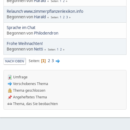
Begonnen von
Harald
1
2
Seiten
Relaunch www.zimmerpflanzenlexikon.info
Begonnen von
Harald
1
2
3
Seiten
Sprache im Chat
Begonnen von
Philodendron
Frohe Weihnachten!
Begonnen von
Netti
1
2
Seiten
2
3
Seiten
1
NACH OBEN
Umfrage
Verschobenes Thema
Thema geschlossen
Angeheftetes Thema
Thema, das Sie beobachten