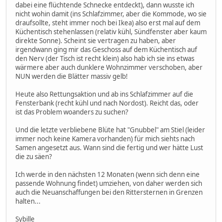
dabei eine flüchtende Schnecke entdeckt), dann wusste ich
nicht wohin damit (ins Schlafzimmer, aber die Kommode, wo sie
draufsollte, steht immer noch bei Ikea) also erst mal auf dem
Küchentisch stehenlassen (relativ kühl, Sündfenster aber kaum
direkte Sonne). Scheint sie vertragen zu haben, aber
irgendwann ging mir das Geschoss auf dem Küchentisch auf
den Nerv (der Tisch ist recht klein) also hab ich sie ins etwas
wärmere aber auch dunklere Wohnzimmer verschoben, aber
NUN werden die Blätter massiv gelb!
Heute also Rettungsaktion und ab ins Schlafzimmer auf die
Fensterbank (recht kühl und nach Nordost). Reicht das, oder
ist das Problem woanders zu suchen?
Und die letzte verbliebene Blüte hat "Gnubbel" am Stiel (leider
immer noch keine Kamera vorhanden) für mich siehts nach
Samen angesetzt aus. Wann sind die fertig und wer hätte Lust
die zu säen?
Ich werde in den nächsten 12 Monaten (wenn sich denn eine
passende Wohnung findet) umziehen, von daher werden sich
auch die Neuanschaffungen bei den Rittersternen in Grenzen
halten...
Sybille