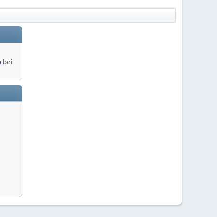
o
bei