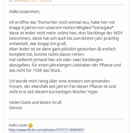
08. November 2021, 14:42:00
Hallo zusammen,
ich eröffne das Thema hier noch einmal neu, habe hier vor
knapp 9 Jahren von unserem netten Mitglied *Variegata*
diese ist leider nicht mehr online hier, drei Stecklinge der MDV
bekommen, diese hat sich auch bis zum letzten Jahr prächtig
entwickelt, war knapp 2m groß.
Aber leider ist sie dann ganz plötzlich gestorben 😩 einfach
komplett tot, konnte nichts davon retten.
Hat vielleicht jemand hier ein oder zwei Stecklingen
abzugeben, für einen jahrelangen Liebhaber der Pflanze und
das nicht für 150€ das Stück.
Ich würde mich riesig über eine Antwort von jemanden
freuen, der ebenfalls seit Jahren Fan dieser Pflanze ist und
nicht erst seit diesem kurzzeitigen Wucher Hype.
Vielen Dank und lieben Gruß
Dennis
Hallo Leute
http://www.flickr.com/photos/37072138@N05/