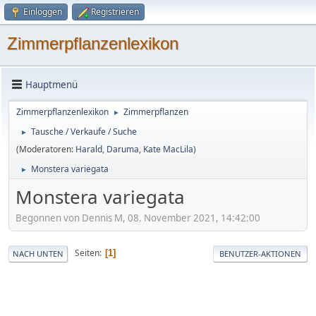
Einloggen
Registrieren
Zimmerpflanzenlexikon
Hauptmenü
Zimmerpflanzenlexikon
Zimmerpflanzen
►
Tausche / Verkaufe / Suche
►
(Moderatoren:
Harald
,
Daruma
,
Kate MacLila
)
Monstera variegata
►
Monstera variegata
Begonnen von Dennis M, 08. November 2021, 14:42:00
Seiten
1
NACH UNTEN
BENUTZER-AKTIONEN