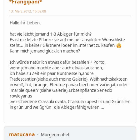
*Frangipani*
13. März 2012, 16:58:08
Hallo ihr Lieben,
hat vielleicht jemand 1-3 Ableger für mich?
Es ist die letzte Pflanze sie auf meiner absoluten Wunschliste
steht....in keiner Gärtnerei oder im Internet zu kaufen
Kann mich jemand glücklich machen?
Ich würde natürlich etwas dafür bezahlen + Porto,
wenn jemand möchte aber auch etwas tauschen,
ich habe zu Zeit ein paar Buntnesseln,andre
Tradescantien(siehe auch meine Galerie), Weihnachtskakteen
in weiß, rot, orange, Efeutue panaschiert oder variegata oder
'marple queen' (siehe Galerie),Erbsenpflanze Senecio
rowleyanus
,verschiedene Crassula ovata, Crassula rupestris und Grünlilien
in grün und weißgrün die Ablegerfähig wären....
matucana
Morgenmuffel