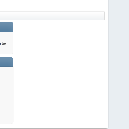
o
bei