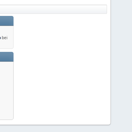
o
bei