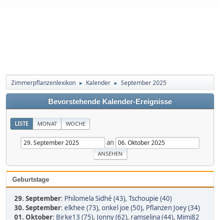
Zimmerpflanzenlexikon
Kalender
September 2025
►
►
Bevorstehende Kalender-Ereignisse
LISTE
MONAT
WOCHE
an
Geburtstage
29. September
:
Philomela Sidhé (43)
,
Tschoupie (40)
30. September
:
elkhee (73)
,
onkel joe (50)
,
Pflanzen Joey (34)
01. Oktober
:
Birke13 (75)
,
Jonny (62)
,
ramselina (44)
,
Mimi82