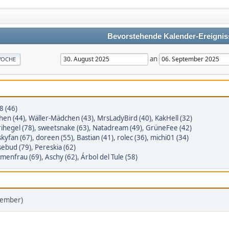
Bevorstehende Kalender-Ereignis
an
OCHE
8 (46)
hen (44)
,
Wäller-Mädchen (43)
,
MrsLadyBird (40)
,
KakHell (32)
ihegel (78)
,
sweetsnake (63)
,
Natadream (49)
,
GrüneFee (42)
kyfan (67)
,
doreen (55)
,
Bastian (41)
,
rolec (36)
,
michi01 (34)
sebud (79)
,
Pereskia (62)
umenfrau (69)
,
Aschy (62)
,
Árbol del Tule (58)
tember)