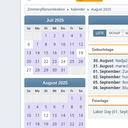
Zimmerpflanzenlexikon
Kalender
August 2025
►
►
Juli 2025
So
Mo
Di
Mi
Do
Fr
Sa
LISTE
MONAT
W
1
2
3
4
5
6
7
8
9
10
11
12
Geburtstage
13
14
15
16
17
18
19
30. August
:
Nadja2
20
21
22
23
24
25
26
31. August
:
mariec
27
28
29
30
31
01. September
:
Zür
02. September
:
hus
05. September
:
Ro
August 2025
06. September
:
Bl
So
Mo
Di
Mi
Do
Fr
Sa
1
2
Feiertage
3
4
5
6
7
8
9
Labor Day (01. Sep
10
11
12
13
14
15
16
17
18
19
20
21
22
23