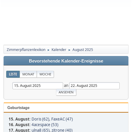
Zimmerpflanzenlexikon
Kalender
August 2025
►
►
Bevorstehende Kalender-Ereignisse
LISTE
MONAT
WOCHE
an
Geburtstage
15. August
:
Doris (62)
,
FaxeAC (47)
16. August
:
4acespace (53)
17. August
:
ulna8 (65)
,
zitrone (40)