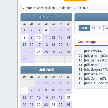
Zimmerpflanzenlexikon
Kalender
Juli 2025
►
►
Juni 2025
So
Mo
Di
Mi
Do
Fr
Sa
LISTE
MONAT
W
1
2
3
4
5
6
7
8
9
10
11
12
13
14
Geburtstage
15
16
17
18
19
20
21
08. Juli
:
kabo66 (59
22
23
24
25
26
27
28
09. Juli
:
p-man (62)
29
30
10. Juli
:
pankreator
11. Juli
:
nephentes 
12. Juli
:
thophi (77)
Juli 2025
13. Juli
:
piti1805
So
Mo
Di
Mi
Do
Fr
Sa
14. Juli
:
Celtin (67)
,
1
2
3
4
5
15. Juli
:
El Duderino
6
7
8
9
10
11
12
13
14
15
16
17
18
19
20
21
22
23
24
25
26