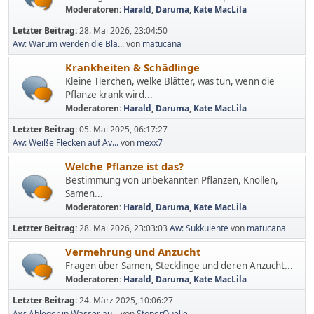
Moderatoren:
Harald
,
Daruma
,
Kate MacLila
Letzter Beitrag:
28. Mai 2026, 23:04:50
Aw: Warum werden die Blä...
von
matucana
Krankheiten & Schädlinge
Kleine Tierchen, welke Blätter, was tun, wenn die
Pflanze krank wird...
Moderatoren:
Harald
,
Daruma
,
Kate MacLila
Letzter Beitrag:
05. Mai 2025, 06:17:27
Aw: Weiße Flecken auf Av...
von
mexx7
Welche Pflanze ist das?
Bestimmung von unbekannten Pflanzen, Knollen,
Samen...
Moderatoren:
Harald
,
Daruma
,
Kate MacLila
Letzter Beitrag:
28. Mai 2026, 23:03:03
Aw: Sukkulente
von
matucana
Vermehrung und Anzucht
Fragen über Samen, Stecklinge und deren Anzucht...
Moderatoren:
Harald
,
Daruma
,
Kate MacLila
Letzter Beitrag:
24. März 2025, 10:06:27
Aw: Ableger in Wasser au...
von
StonerQuelle