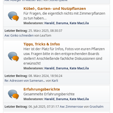
Kübel-, Garten- und Nutzpflanzen
Für Fragen, die eigentlich nichts mit Zimmerpflanzen
zu tun haben...
Moderatoren:
Harald
,
Daruma
,
Kate MacLila
Letzter Beitrag:
25. März 2025, 08:30:37
Aw: Ginko schneiden
von LeaTom
Tipps, Tricks & Infos
Hier ist der Platz für Infos, Fotos von euren Pflanzen
usw. Fragen bitte in den entsprechenden Boards
stellen!! Anschließende fachliche Diskussionen sind
erwünscht!
Moderatoren:
Harald
,
Daruma
,
Kate MacLila
Letzter Beitrag:
08. März 2024, 18:56:24
Re: Adressen von Samenan...
von
Karli
Erfahrungsberichte
Gesammelte Erfahrungsberichte
Moderatoren:
Harald
,
Daruma
,
Kate MacLila
Letzter Beitrag:
06. Juli 2025, 07:31:17
Aw: Zimmerrose
von
Grashalm