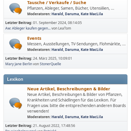
Tausche / Verkaufe / Suche
Pflanzen, Ableger, Samen, Bücher, Utensiilien, ...
Moderatoren:
Harald
,
Daruma
,
Kate MacLila
Letzter Beitrag:
01. September 2024, 08:14:05
Aw: Ableger kaufen gegen...
von LeaTom
Events
Messen, Ausstellungen, TV-Sendungen, Flohmärkte, ...
Moderatoren:
Harald
,
Daruma
,
Kate MacLila
Letzter Beitrag:
24. März 2025, 10:09:01
Mary Jane Berlin
von
StonerQuelle
Lexikon
Neue Artikel, Beschreibungen & Bilder
Neue Artikel, Beschreibungen & Bilder von Pflanzen,
Krankheiten und Schädlingen für das Lexikon. Für
Fragen usw. bitte die entsprechenden anderen Boards
verwenden!
Moderatoren:
Harald
,
Daruma
,
Kate MacLila
Letzter Beitrag:
21. August 2022, 17:48:56