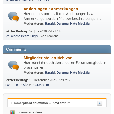
Re: süssholzwurzel
von
Patrick1
Änderungen / Anmerkungen
Hier geht es um inhaltliche Änderungen bzw.
Anmerkungen zu den Pflanzenbeschreibungen...
Moderatoren:
Harald
,
Daruma
,
Kate MacLila
Letzter Beitrag:
02. Juni 2020, 04:21:18
Re: Falsche Betitelung v...
von LeaTom
Community
Mitglieder stellen sich vor
Hier könnt ihr euch den anderen Forumsmitgliedern
präsentieren...
Moderatoren:
Harald
,
Daruma
,
Kate MacLila
Letzter Beitrag:
15. Dezember 2025, 22:17:12
Aw: Hallo an Alle
von
Grashalm
Zimmerpflanzenlexikon – Infozentrum
Forumstatistiken