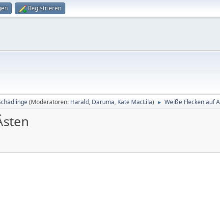
gen
Registrieren
Schädlinge
(Moderatoren:
Harald
,
Daruma
,
Kate MacLila
)
Weiße Flecken auf 
►
Ästen