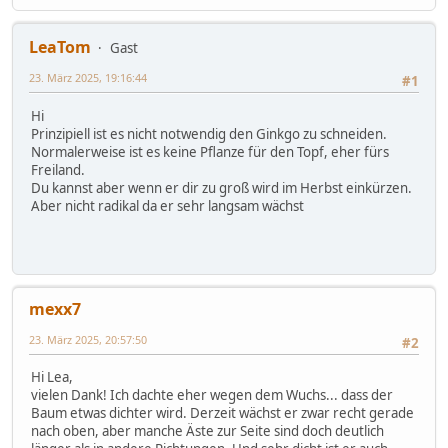
LeaTom
Gast
23. März 2025, 19:16:44
#1
Hi
Prinzipiell ist es nicht notwendig den Ginkgo zu schneiden.
Normalerweise ist es keine Pflanze für den Topf, eher fürs
Freiland.
Du kannst aber wenn er dir zu groß wird im Herbst einkürzen.
Aber nicht radikal da er sehr langsam wächst
mexx7
23. März 2025, 20:57:50
#2
Hi Lea,
vielen Dank! Ich dachte eher wegen dem Wuchs... dass der
Baum etwas dichter wird. Derzeit wächst er zwar recht gerade
nach oben, aber manche Äste zur Seite sind doch deutlich