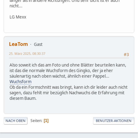
länger als in andere Richtungen. Und sehr dicht ist er auch
nicht...
LG Mexx
LeaTom
Gast
25. März 2025, 08:30:37
#3
Also soweit ich das am Foto und ohne Blätter beurteilen kann,
ist das die normale Wuchsform des Gingko, der ja eher
säulenartig nach oben wächst, ähnlich einer Pappel...
Wuchsform
Ob da ein Formschnitt was bringt, kann ich dir leider auch nicht
sagen, dazu fehlt mir bezüglich Nachwuchs die Erfahrung mit
diesem Baum.
Seiten
1
NACH OBEN
BENUTZER-AKTIONEN