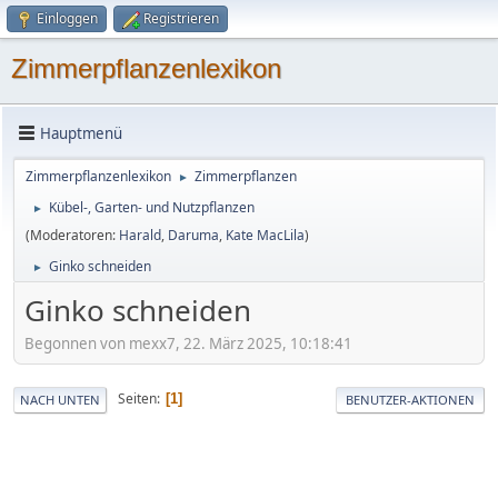
Einloggen
Registrieren
Zimmerpflanzenlexikon
Hauptmenü
Zimmerpflanzenlexikon
Zimmerpflanzen
►
Kübel-, Garten- und Nutzpflanzen
►
(Moderatoren:
Harald
,
Daruma
,
Kate MacLila
)
Ginko schneiden
►
Ginko schneiden
Begonnen von mexx7, 22. März 2025, 10:18:41
Seiten
1
NACH UNTEN
BENUTZER-AKTIONEN