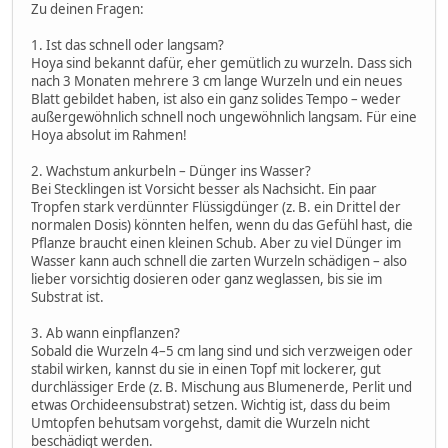
Zu deinen Fragen:
1. Ist das schnell oder langsam?
Hoya sind bekannt dafür, eher gemütlich zu wurzeln. Dass sich
nach 3 Monaten mehrere 3 cm lange Wurzeln und ein neues
Blatt gebildet haben, ist also ein ganz solides Tempo – weder
außergewöhnlich schnell noch ungewöhnlich langsam. Für eine
Hoya absolut im Rahmen!
2. Wachstum ankurbeln – Dünger ins Wasser?
Bei Stecklingen ist Vorsicht besser als Nachsicht. Ein paar
Tropfen stark verdünnter Flüssigdünger (z. B. ein Drittel der
normalen Dosis) könnten helfen, wenn du das Gefühl hast, die
Pflanze braucht einen kleinen Schub. Aber zu viel Dünger im
Wasser kann auch schnell die zarten Wurzeln schädigen – also
lieber vorsichtig dosieren oder ganz weglassen, bis sie im
Substrat ist.
3. Ab wann einpflanzen?
Sobald die Wurzeln 4–5 cm lang sind und sich verzweigen oder
stabil wirken, kannst du sie in einen Topf mit lockerer, gut
durchlässiger Erde (z. B. Mischung aus Blumenerde, Perlit und
etwas Orchideensubstrat) setzen. Wichtig ist, dass du beim
Umtopfen behutsam vorgehst, damit die Wurzeln nicht
beschädigt werden.