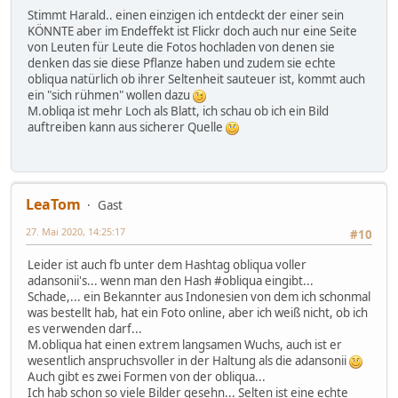
Stimmt Harald.. einen einzigen ich entdeckt der einer sein
KÖNNTE aber im Endeffekt ist Flickr doch auch nur eine Seite
von Leuten für Leute die Fotos hochladen von denen sie
denken das sie diese Pflanze haben und zudem sie echte
obliqua natürlich ob ihrer Seltenheit sauteuer ist, kommt auch
ein "sich rühmen" wollen dazu
M.obliqa ist mehr Loch als Blatt, ich schau ob ich ein Bild
auftreiben kann aus sicherer Quelle
LeaTom
Gast
27. Mai 2020, 14:25:17
#10
Leider ist auch fb unter dem Hashtag obliqua voller
adansonii's... wenn man den Hash #obliqua eingibt...
Schade,... ein Bekannter aus Indonesien von dem ich schonmal
was bestellt hab, hat ein Foto online, aber ich weiß nicht, ob ich
es verwenden darf...
M.obliqua hat einen extrem langsamen Wuchs, auch ist er
wesentlich anspruchsvoller in der Haltung als die adansonii
Auch gibt es zwei Formen von der obliqua...
Ich hab schon so viele Bilder gesehn... Selten ist eine echte