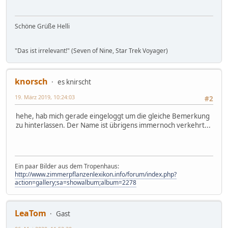
Schöne Grüße Helli
"Das ist irrelevant!" (Seven of Nine, Star Trek Voyager)
knorsch
es knirscht
19. März 2019, 10:24:03
#2
hehe, hab mich gerade eingeloggt um die gleiche Bemerkung
zu hinterlassen. Der Name ist übrigens immernoch verkehrt...
Ein paar Bilder aus dem Tropenhaus:
http://www.zimmerpflanzenlexikon.info/forum/index.php?
action=gallery;sa=showalbum;album=2278
LeaTom
Gast