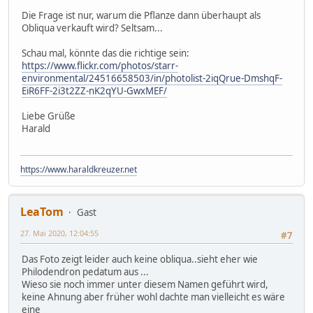
Die Frage ist nur, warum die Pflanze dann überhaupt als
Obliqua verkauft wird? Seltsam...
Schau mal, könnte das die richtige sein:
https://www.flickr.com/photos/starr-
environmental/24516658503/in/photolist-2iqQrue-DmshqF-
EiR6FF-2i3t2ZZ-nK2qYU-GwxMEF/
Liebe Grüße
Harald
https://www.haraldkreuzer.net
LeaTom
Gast
27. Mai 2020, 12:04:55
#7
Das Foto zeigt leider auch keine obliqua..sieht eher wie
Philodendron pedatum aus ...
Wieso sie noch immer unter diesem Namen geführt wird,
keine Ahnung aber früher wohl dachte man vielleicht es wäre
eine