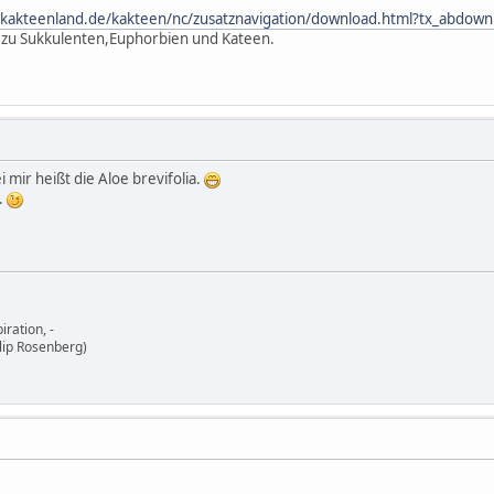
.kakteenland.de/kakteen/nc/zusatznavigation/download.html?tx_abdown
n zu Sukkulenten,Euphorbien und Kateen.
i mir heißt die Aloe brevifolia.
.
iration, -
ilip Rosenberg)