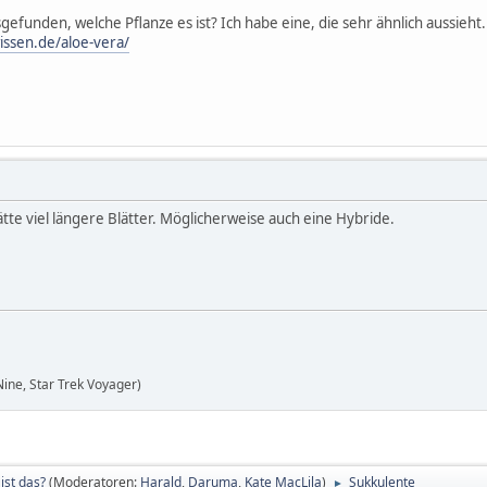
efunden, welche Pflanze es ist? Ich habe eine, die sehr ähnlich aussieht. 
issen.de/aloe-vera/
hätte viel längere Blätter. Möglicherweise auch eine Hybride.
 Nine, Star Trek Voyager)
ist das?
(Moderatoren:
Harald
,
Daruma
,
Kate MacLila
)
Sukkulente
►