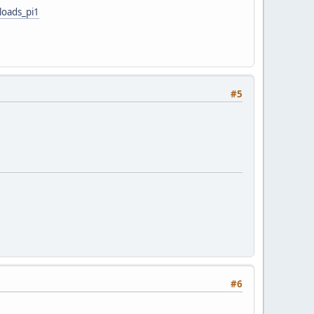
loads_pi1
#5
#6