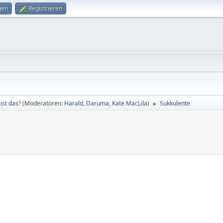
gen
Registrieren
ist das?
(Moderatoren:
Harald
,
Daruma
,
Kate MacLila
)
Sukkulente
►