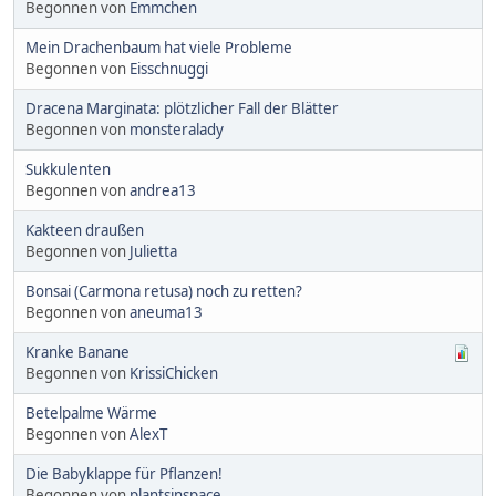
Begonnen von
Emmchen
Mein Drachenbaum hat viele Probleme
Begonnen von
Eisschnuggi
Dracena Marginata: plötzlicher Fall der Blätter
Begonnen von
monsteralady
Sukkulenten
Begonnen von
andrea13
Kakteen draußen
Begonnen von
Julietta
Bonsai (Carmona retusa) noch zu retten?
Begonnen von
aneuma13
Kranke Banane
Begonnen von
KrissiChicken
Betelpalme Wärme
Begonnen von
AlexT
Die Babyklappe für Pflanzen!
Begonnen von
plantsinspace