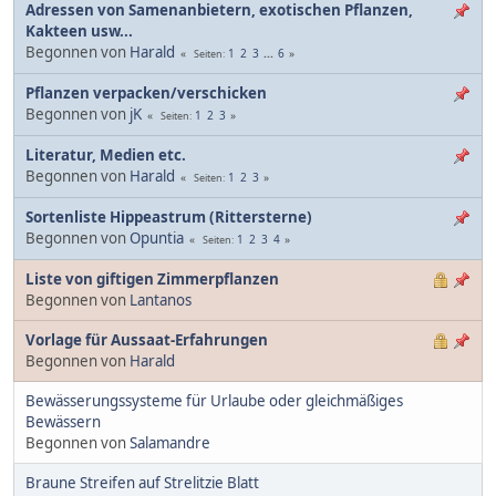
Adressen von Samenanbietern, exotischen Pflanzen,
Kakteen usw...
Begonnen von
Harald
1
2
3
...
6
Seiten
Pflanzen verpacken/verschicken
Begonnen von
jK
1
2
3
Seiten
Literatur, Medien etc.
Begonnen von
Harald
1
2
3
Seiten
Sortenliste Hippeastrum (Rittersterne)
Begonnen von
Opuntia
1
2
3
4
Seiten
Liste von giftigen Zimmerpflanzen
Begonnen von
Lantanos
Vorlage für Aussaat-Erfahrungen
Begonnen von
Harald
Bewässerungssysteme für Urlaube oder gleichmäßiges
Bewässern
Begonnen von
Salamandre
Braune Streifen auf Strelitzie Blatt