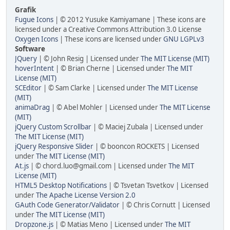
Grafik
Fugue Icons
| © 2012 Yusuke Kamiyamane | These icons are
licensed under a Creative Commons Attribution 3.0 License
Oxygen Icons
| These icons are licensed under
GNU LGPLv3
Software
JQuery
| © John Resig | Licensed under
The MIT License (MIT)
hoverIntent
| © Brian Cherne | Licensed under
The MIT
License (MIT)
SCEditor
| © Sam Clarke | Licensed under
The MIT License
(MIT)
animaDrag
| © Abel Mohler | Licensed under
The MIT License
(MIT)
jQuery Custom Scrollbar
| © Maciej Zubala | Licensed under
The MIT License (MIT)
jQuery Responsive Slider
| © booncon ROCKETS | Licensed
under
The MIT License (MIT)
At.js
| © chord.luo@gmail.com | Licensed under
The MIT
License (MIT)
HTML5 Desktop Notifications
| © Tsvetan Tsvetkov | Licensed
under
The Apache License Version 2.0
GAuth Code Generator/Validator
| © Chris Cornutt | Licensed
under
The MIT License (MIT)
Dropzone.js
| © Matias Meno | Licensed under
The MIT