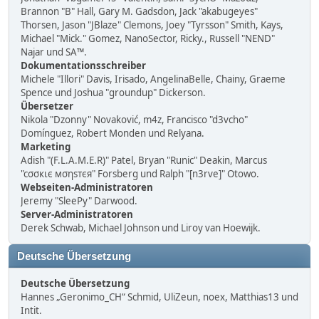
Brannon "B" Hall, Gary M. Gadsdon, Jack "akabugeyes"
Thorsen, Jason "JBlaze" Clemons, Joey "Tyrsson" Smith, Kays,
Michael "Mick." Gomez, NanoSector, Ricky., Russell "NEND"
Najar und SA™.
Dokumentationsschreiber
Michele "Illori" Davis, Irisado, AngelinaBelle, Chainy, Graeme
Spence und Joshua "groundup" Dickerson.
Übersetzer
Nikola "Dzonny" Novaković, m4z, Francisco "d3vcho"
Domínguez, Robert Monden und Relyana.
Marketing
Adish "(F.L.A.M.E.R)" Patel, Bryan "Runic" Deakin, Marcus
"cσσкιє мσηѕтєя" Forsberg und Ralph "[n3rve]" Otowo.
Webseiten-Administratoren
Jeremy "SleePy" Darwood.
Server-Administratoren
Derek Schwab, Michael Johnson und Liroy van Hoewijk.
Deutsche Übersetzung
Deutsche Übersetzung
Hannes „Geronimo_CH“ Schmid, UliZeun, noex, Matthias13 und
Intit.