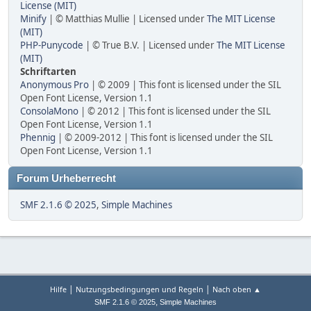
License (MIT)
Minify
| © Matthias Mullie | Licensed under
The MIT License
(MIT)
PHP-Punycode
| © True B.V. | Licensed under
The MIT License
(MIT)
Schriftarten
Anonymous Pro
| © 2009 | This font is licensed under the SIL
Open Font License, Version 1.1
ConsolaMono
| © 2012 | This font is licensed under the SIL
Open Font License, Version 1.1
Phennig
| © 2009-2012 | This font is licensed under the SIL
Open Font License, Version 1.1
Forum Urheberrecht
SMF 2.1.6 © 2025
,
Simple Machines
|
|
Hilfe
Nutzungsbedingungen und Regeln
Nach oben ▲
,
SMF 2.1.6 © 2025
Simple Machines