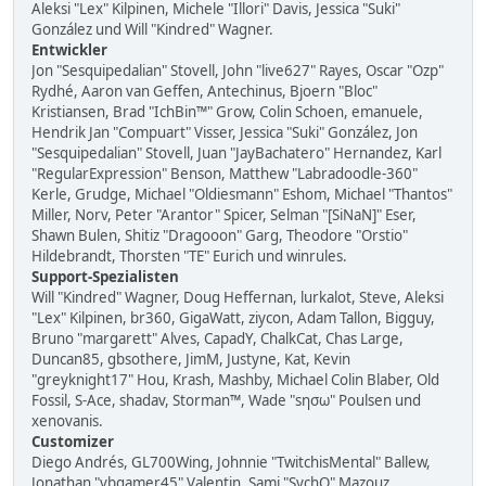
Aleksi "Lex" Kilpinen, Michele "Illori" Davis, Jessica "Suki"
González und Will "Kindred" Wagner.
Entwickler
Jon "Sesquipedalian" Stovell, John "live627" Rayes, Oscar "Ozp"
Rydhé, Aaron van Geffen, Antechinus, Bjoern "Bloc"
Kristiansen, Brad "IchBin™" Grow, Colin Schoen, emanuele,
Hendrik Jan "Compuart" Visser, Jessica "Suki" González, Jon
"Sesquipedalian" Stovell, Juan "JayBachatero" Hernandez, Karl
"RegularExpression" Benson, Matthew "Labradoodle-360"
Kerle, Grudge, Michael "Oldiesmann" Eshom, Michael "Thantos"
Miller, Norv, Peter "Arantor" Spicer, Selman "[SiNaN]" Eser,
Shawn Bulen, Shitiz "Dragooon" Garg, Theodore "Orstio"
Hildebrandt, Thorsten "TE" Eurich und winrules.
Support-Spezialisten
Will "Kindred" Wagner, Doug Heffernan, lurkalot, Steve, Aleksi
"Lex" Kilpinen, br360, GigaWatt, ziycon, Adam Tallon, Bigguy,
Bruno "margarett" Alves, CapadY, ChalkCat, Chas Large,
Duncan85, gbsothere, JimM, Justyne, Kat, Kevin
"greyknight17" Hou, Krash, Mashby, Michael Colin Blaber, Old
Fossil, S-Ace, shadav, Storman™, Wade "sησω" Poulsen und
xenovanis.
Customizer
Diego Andrés, GL700Wing, Johnnie "TwitchisMental" Ballew,
Jonathan "vbgamer45" Valentin, Sami "SychO" Mazouz,