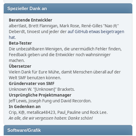
Spezieller Dank an
Beratende Entwickler
albertlast, Brett Flannigan, Mark Rose, René-Gilles "Nao 尚"
Deberdt, tinoest und jeder der
auf GitHub etwas beigetragen
hat
.
Beta-Tester
Die unbezahlbaren Wenigen, die unermüdlich Fehler finden,
Feedback geben und die Entwickler noch wahnsinniger
machen.
Übersetzer
Vielen Dank für Eure Mühe, damit Menschen überall auf der
Welt SMF benutzen können.
Gründervater von SMF
Unknown W. "[Unknown]" Brackets.
Ursprüngliche Projektmanager
Jeff Lewis, Joseph Fung und David Recordon.
In Gedenken an
Crip, K@, metallica48423, Paul_Pauline und Rock Lee.
An alle, die wir vergessen haben: Danke schön!
Software/Grafik