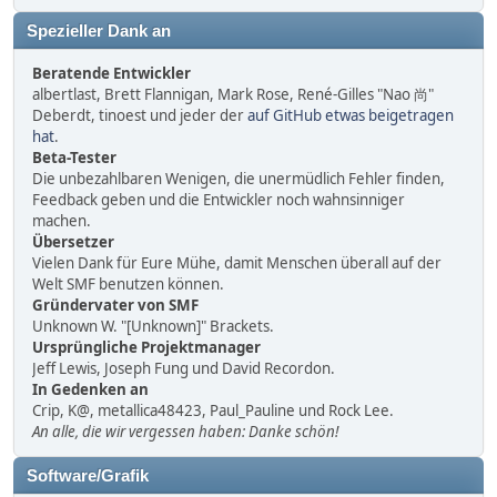
Spezieller Dank an
Beratende Entwickler
albertlast, Brett Flannigan, Mark Rose, René-Gilles "Nao 尚"
Deberdt, tinoest und jeder der
auf GitHub etwas beigetragen
hat
.
Beta-Tester
Die unbezahlbaren Wenigen, die unermüdlich Fehler finden,
Feedback geben und die Entwickler noch wahnsinniger
machen.
Übersetzer
Vielen Dank für Eure Mühe, damit Menschen überall auf der
Welt SMF benutzen können.
Gründervater von SMF
Unknown W. "[Unknown]" Brackets.
Ursprüngliche Projektmanager
Jeff Lewis, Joseph Fung und David Recordon.
In Gedenken an
Crip, K@, metallica48423, Paul_Pauline und Rock Lee.
An alle, die wir vergessen haben: Danke schön!
Software/Grafik