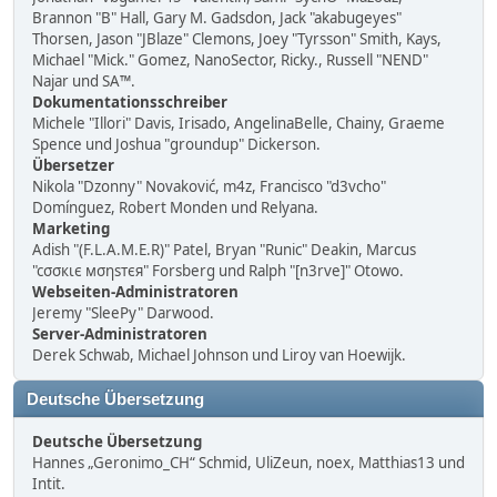
Brannon "B" Hall, Gary M. Gadsdon, Jack "akabugeyes"
Thorsen, Jason "JBlaze" Clemons, Joey "Tyrsson" Smith, Kays,
Michael "Mick." Gomez, NanoSector, Ricky., Russell "NEND"
Najar und SA™.
Dokumentationsschreiber
Michele "Illori" Davis, Irisado, AngelinaBelle, Chainy, Graeme
Spence und Joshua "groundup" Dickerson.
Übersetzer
Nikola "Dzonny" Novaković, m4z, Francisco "d3vcho"
Domínguez, Robert Monden und Relyana.
Marketing
Adish "(F.L.A.M.E.R)" Patel, Bryan "Runic" Deakin, Marcus
"cσσкιє мσηѕтєя" Forsberg und Ralph "[n3rve]" Otowo.
Webseiten-Administratoren
Jeremy "SleePy" Darwood.
Server-Administratoren
Derek Schwab, Michael Johnson und Liroy van Hoewijk.
Deutsche Übersetzung
Deutsche Übersetzung
Hannes „Geronimo_CH“ Schmid, UliZeun, noex, Matthias13 und
Intit.