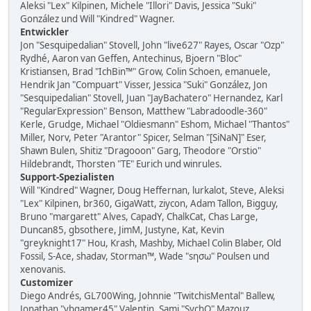
Aleksi "Lex" Kilpinen, Michele "Illori" Davis, Jessica "Suki"
González und Will "Kindred" Wagner.
Entwickler
Jon "Sesquipedalian" Stovell, John "live627" Rayes, Oscar "Ozp"
Rydhé, Aaron van Geffen, Antechinus, Bjoern "Bloc"
Kristiansen, Brad "IchBin™" Grow, Colin Schoen, emanuele,
Hendrik Jan "Compuart" Visser, Jessica "Suki" González, Jon
"Sesquipedalian" Stovell, Juan "JayBachatero" Hernandez, Karl
"RegularExpression" Benson, Matthew "Labradoodle-360"
Kerle, Grudge, Michael "Oldiesmann" Eshom, Michael "Thantos"
Miller, Norv, Peter "Arantor" Spicer, Selman "[SiNaN]" Eser,
Shawn Bulen, Shitiz "Dragooon" Garg, Theodore "Orstio"
Hildebrandt, Thorsten "TE" Eurich und winrules.
Support-Spezialisten
Will "Kindred" Wagner, Doug Heffernan, lurkalot, Steve, Aleksi
"Lex" Kilpinen, br360, GigaWatt, ziycon, Adam Tallon, Bigguy,
Bruno "margarett" Alves, CapadY, ChalkCat, Chas Large,
Duncan85, gbsothere, JimM, Justyne, Kat, Kevin
"greyknight17" Hou, Krash, Mashby, Michael Colin Blaber, Old
Fossil, S-Ace, shadav, Storman™, Wade "sησω" Poulsen und
xenovanis.
Customizer
Diego Andrés, GL700Wing, Johnnie "TwitchisMental" Ballew,
Jonathan "vbgamer45" Valentin, Sami "SychO" Mazouz,