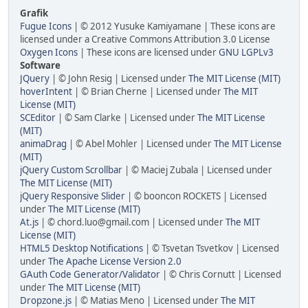
Grafik
Fugue Icons
| © 2012 Yusuke Kamiyamane | These icons are
licensed under a Creative Commons Attribution 3.0 License
Oxygen Icons
| These icons are licensed under
GNU LGPLv3
Software
JQuery
| © John Resig | Licensed under
The MIT License (MIT)
hoverIntent
| © Brian Cherne | Licensed under
The MIT
License (MIT)
SCEditor
| © Sam Clarke | Licensed under
The MIT License
(MIT)
animaDrag
| © Abel Mohler | Licensed under
The MIT License
(MIT)
jQuery Custom Scrollbar
| © Maciej Zubala | Licensed under
The MIT License (MIT)
jQuery Responsive Slider
| © booncon ROCKETS | Licensed
under
The MIT License (MIT)
At.js
| © chord.luo@gmail.com | Licensed under
The MIT
License (MIT)
HTML5 Desktop Notifications
| © Tsvetan Tsvetkov | Licensed
under
The Apache License Version 2.0
GAuth Code Generator/Validator
| © Chris Cornutt | Licensed
under
The MIT License (MIT)
Dropzone.js
| © Matias Meno | Licensed under
The MIT