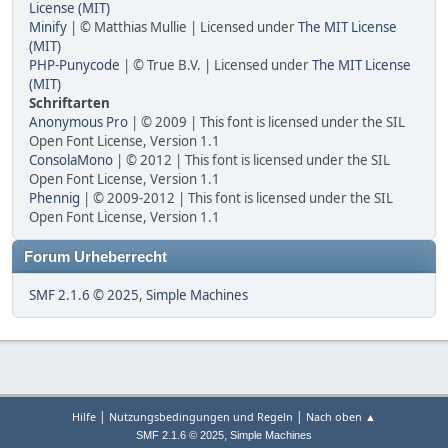
License (MIT)
Minify
| © Matthias Mullie | Licensed under
The MIT License
(MIT)
PHP-Punycode
| © True B.V. | Licensed under
The MIT License
(MIT)
Schriftarten
Anonymous Pro
| © 2009 | This font is licensed under the SIL
Open Font License, Version 1.1
ConsolaMono
| © 2012 | This font is licensed under the SIL
Open Font License, Version 1.1
Phennig
| © 2009-2012 | This font is licensed under the SIL
Open Font License, Version 1.1
Forum Urheberrecht
SMF 2.1.6 © 2025
,
Simple Machines
|
|
Hilfe
Nutzungsbedingungen und Regeln
Nach oben ▲
,
SMF 2.1.6 © 2025
Simple Machines