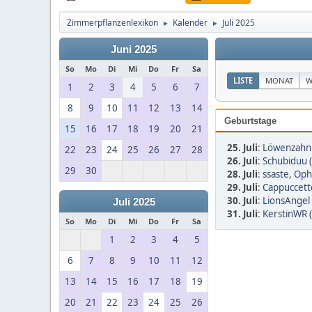
Zimmerpflanzenlexikon
Kalender
Juli 2025
►
►
Juni 2025
So
Mo
Di
Mi
Do
Fr
Sa
LISTE
MONAT
W
1
2
3
4
5
6
7
8
9
10
11
12
13
14
Geburtstage
15
16
17
18
19
20
21
25. Juli
:
Löwenzahn 
22
23
24
25
26
27
28
26. Juli
:
Schubiduu 
29
30
28. Juli
:
ssaste
,
Oph
29. Juli
:
Cappuccett
30. Juli
:
LionsAngel 
Juli 2025
31. Juli
:
KerstinWR 
So
Mo
Di
Mi
Do
Fr
Sa
1
2
3
4
5
6
7
8
9
10
11
12
13
14
15
16
17
18
19
20
21
22
23
24
25
26