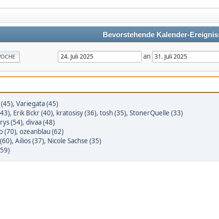
Bevorstehende Kalender-Ereignis
an
OCHE
(45)
,
Variegata (45)
(43)
,
Erik Bckr (40)
,
kratosisy (36)
,
tosh (35)
,
StonerQuelle (33)
rys (54)
,
divaa (48)
o (70)
,
ozeanblau (62)
(60)
,
Ailios (37)
,
Nicole Sachse (35)
(59)