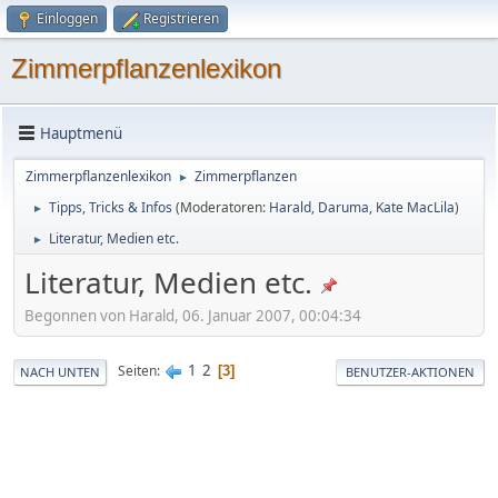
Einloggen
Registrieren
Zimmerpflanzenlexikon
Hauptmenü
Zimmerpflanzenlexikon
Zimmerpflanzen
►
Tipps, Tricks & Infos
(Moderatoren:
Harald
,
Daruma
,
Kate MacLila
)
►
Literatur, Medien etc.
►
Literatur, Medien etc.
Begonnen von Harald, 06. Januar 2007, 00:04:34
1
2
Seiten
3
NACH UNTEN
BENUTZER-AKTIONEN