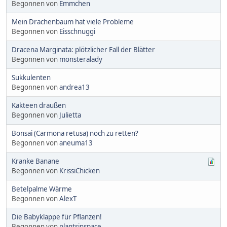
Begonnen von
Emmchen
Mein Drachenbaum hat viele Probleme
Begonnen von
Eisschnuggi
Dracena Marginata: plötzlicher Fall der Blätter
Begonnen von
monsteralady
Sukkulenten
Begonnen von
andrea13
Kakteen draußen
Begonnen von
Julietta
Bonsai (Carmona retusa) noch zu retten?
Begonnen von
aneuma13
Kranke Banane
Begonnen von
KrissiChicken
Betelpalme Wärme
Begonnen von
AlexT
Die Babyklappe für Pflanzen!
Begonnen von
plantsinspace