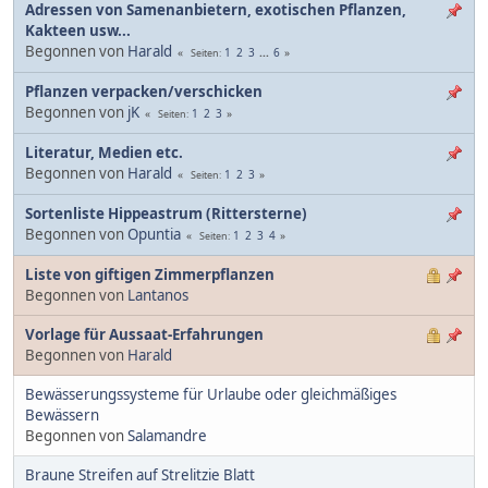
Adressen von Samenanbietern, exotischen Pflanzen,
Kakteen usw...
Begonnen von
Harald
1
2
3
...
6
Seiten
Pflanzen verpacken/verschicken
Begonnen von
jK
1
2
3
Seiten
Literatur, Medien etc.
Begonnen von
Harald
1
2
3
Seiten
Sortenliste Hippeastrum (Rittersterne)
Begonnen von
Opuntia
1
2
3
4
Seiten
Liste von giftigen Zimmerpflanzen
Begonnen von
Lantanos
Vorlage für Aussaat-Erfahrungen
Begonnen von
Harald
Bewässerungssysteme für Urlaube oder gleichmäßiges
Bewässern
Begonnen von
Salamandre
Braune Streifen auf Strelitzie Blatt