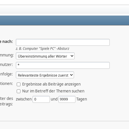
e nach:
z. B.
Computer "Spiele PC" -Absturz
immung:
nutzer:
nfolge:
tionen:
Ergebnisse als Beiträge anzeigen
Nur im Betreff der Themen suchen
lter des
zwischen
und
Tagen
eitrags: