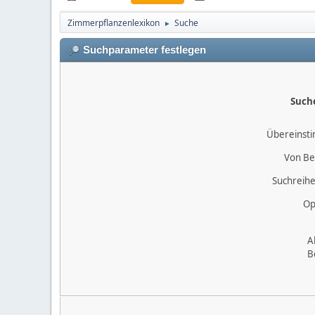
Zimmerpflanzenlexikon
Suche
►
Suchparameter festlegen
Such
Übereinst
Von Be
Suchreihe
Op
A
B