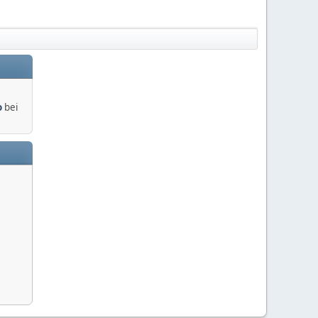
o
bei