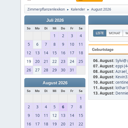
Zimmerpflanzenlexikon
Kalender
August 2026
►
►
Juli 2026
So
Mo
Di
Mi
Do
Fr
Sa
LISTE
MONAT
W
1
2
3
4
5
6
7
8
9
10
11
Geburtstage
12
13
14
15
16
17
18
06. August
:
Sylvi@ 
19
20
21
22
23
24
25
07. August
:
eppi (4
26
27
28
29
30
31
08. August
:
Azrael
09. August
:
Kevin3
10. August
:
centine
August 2026
11. August
:
lothar
So
Mo
Di
Mi
Do
Fr
Sa
13. August
:
Dennie
1
2
3
4
5
6
7
8
9
10
11
12
13
14
15
16
17
18
19
20
21
22