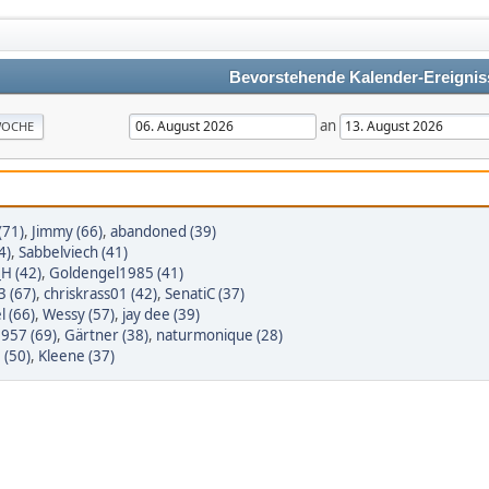
Bevorstehende Kalender-Ereignis
an
OCHE
(71)
,
Jimmy (66)
,
abandoned (39)
4)
,
Sabbelviech (41)
_H (42)
,
Goldengel1985 (41)
3 (67)
,
chriskrass01 (42)
,
SenatiC (37)
l (66)
,
Wessy (57)
,
jay dee (39)
1957 (69)
,
Gärtner (38)
,
naturmonique (28)
 (50)
,
Kleene (37)