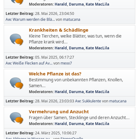
Moderatoren:
Harald
,
Daruma
,
Kate MacLila
Letzter Beitrag:
28. Mai 2026, 23:04:50
Aw: Warum werden die Blä...
von
matucana
Krankheiten & Schädlinge
Kleine Tierchen, welke Blätter, was tun, wenn die
Pflanze krank wird...
Moderatoren:
Harald
,
Daruma
,
Kate MacLila
Letzter Beitrag:
05. Mai 2025, 06:17:27
Aw: Weiße Flecken auf Av...
von
mexx7
Welche Pflanze ist das?
Bestimmung von unbekannten Pflanzen, Knollen,
Samen...
Moderatoren:
Harald
,
Daruma
,
Kate MacLila
Letzter Beitrag:
28. Mai 2026, 23:03:03
Aw: Sukkulente
von
matucana
Vermehrung und Anzucht
Fragen über Samen, Stecklinge und deren Anzucht...
Moderatoren:
Harald
,
Daruma
,
Kate MacLila
Letzter Beitrag:
24. März 2025, 10:06:27
Aw: Ableger in Wasser au...
von
StonerQuelle