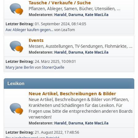
Tausche / Verkaufe / Suche
Pflanzen, Ableger, Samen, Bücher, Utensiilien, ...
Moderatoren:
Harald
,
Daruma
,
Kate MacLila
Letzter Beitrag:
01. September 2024, 08:14:05
Aw: Ableger kaufen gegen...
von LeaTom
Events
Messen, Ausstellungen, TV-Sendungen, Flohmärkte, ...
Moderatoren:
Harald
,
Daruma
,
Kate MacLila
Letzter Beitrag:
24. März 2025, 10:09:01
Mary Jane Berlin
von
StonerQuelle
Lexikon
Neue Artikel, Beschreibungen & Bilder
Neue Artikel, Beschreibungen & Bilder von Pflanzen,
Krankheiten und Schädlingen für das Lexikon. Für
Fragen usw. bitte die entsprechenden anderen Boards
verwenden!
Moderatoren:
Harald
,
Daruma
,
Kate MacLila
Letzter Beitrag:
21. August 2022, 17:48:56