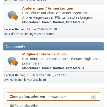
Re: süssholzwurzel
von
Patrick1
Änderungen / Anmerkungen
Hier geht es um inhaltliche Änderungen bzw.
Anmerkungen zu den Pflanzenbeschreibungen...
Moderatoren:
Harald
,
Daruma
,
Kate MacLila
Letzter Beitrag:
02. Juni 2020, 04:21:18
Re: Falsche Betitelung v...
von LeaTom
Community
Mitglieder stellen sich vor
Hier könnt ihr euch den anderen Forumsmitgliedern
präsentieren...
Moderatoren:
Harald
,
Daruma
,
Kate MacLila
Letzter Beitrag:
15. Dezember 2025, 22:17:12
Aw: Hallo an Alle
von
Grashalm
Zimmerpflanzenlexikon – Infozentrum
Forumstatistiken