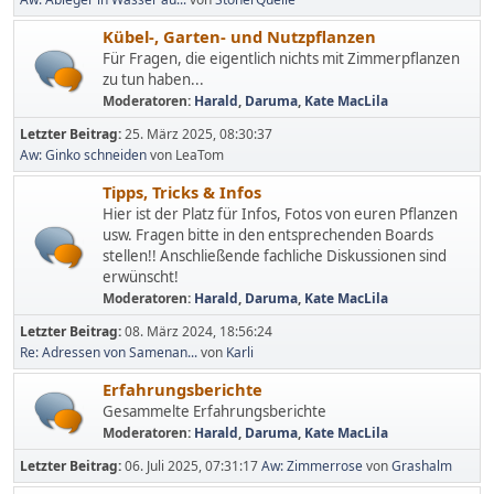
Kübel-, Garten- und Nutzpflanzen
Für Fragen, die eigentlich nichts mit Zimmerpflanzen
zu tun haben...
Moderatoren:
Harald
,
Daruma
,
Kate MacLila
Letzter Beitrag:
25. März 2025, 08:30:37
Aw: Ginko schneiden
von LeaTom
Tipps, Tricks & Infos
Hier ist der Platz für Infos, Fotos von euren Pflanzen
usw. Fragen bitte in den entsprechenden Boards
stellen!! Anschließende fachliche Diskussionen sind
erwünscht!
Moderatoren:
Harald
,
Daruma
,
Kate MacLila
Letzter Beitrag:
08. März 2024, 18:56:24
Re: Adressen von Samenan...
von
Karli
Erfahrungsberichte
Gesammelte Erfahrungsberichte
Moderatoren:
Harald
,
Daruma
,
Kate MacLila
Letzter Beitrag:
06. Juli 2025, 07:31:17
Aw: Zimmerrose
von
Grashalm