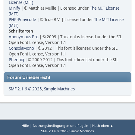
License (MIT)
Minify
| © Matthias Mullie | Licensed under
The MIT License
(MIT)
PHP-Punycode
| © True B.V. | Licensed under
The MIT License
(MIT)
Schriftarten
Anonymous Pro
| © 2009 | This font is licensed under the SIL
Open Font License, Version 1.1
ConsolaMono
| © 2012 | This font is licensed under the SIL
Open Font License, Version 1.1
Phennig
| © 2009-2012 | This font is licensed under the SIL
Open Font License, Version 1.1
Forum Urheberrecht
SMF 2.1.6 © 2025
,
Simple Machines
|
|
Hilfe
Nutzungsbedingungen und Regeln
Nach oben ▲
,
SMF 2.1.6 © 2025
Simple Machines