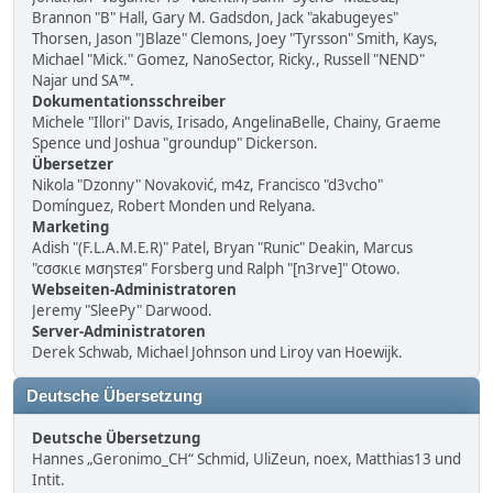
Brannon "B" Hall, Gary M. Gadsdon, Jack "akabugeyes"
Thorsen, Jason "JBlaze" Clemons, Joey "Tyrsson" Smith, Kays,
Michael "Mick." Gomez, NanoSector, Ricky., Russell "NEND"
Najar und SA™.
Dokumentationsschreiber
Michele "Illori" Davis, Irisado, AngelinaBelle, Chainy, Graeme
Spence und Joshua "groundup" Dickerson.
Übersetzer
Nikola "Dzonny" Novaković, m4z, Francisco "d3vcho"
Domínguez, Robert Monden und Relyana.
Marketing
Adish "(F.L.A.M.E.R)" Patel, Bryan "Runic" Deakin, Marcus
"cσσкιє мσηѕтєя" Forsberg und Ralph "[n3rve]" Otowo.
Webseiten-Administratoren
Jeremy "SleePy" Darwood.
Server-Administratoren
Derek Schwab, Michael Johnson und Liroy van Hoewijk.
Deutsche Übersetzung
Deutsche Übersetzung
Hannes „Geronimo_CH“ Schmid, UliZeun, noex, Matthias13 und
Intit.