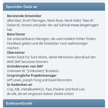
Spezieller Dank an
Beratende Entwickler
albertlast, Brett Flannigan, Mark Rose, René-Gilles "Nao 尚"
Deberdt, tinoest und jeder der
auf GitHub etwas beigetragen
hat
.
Beta-Tester
Die unbezahlbaren Wenigen, die unermüdlich Fehler finden,
Feedback geben und die Entwickler noch wahnsinniger
machen.
Übersetzer
Vielen Dank für Eure Mühe, damit Menschen überall auf der
Welt SMF benutzen können.
Gründervater von SMF
Unknown W. "[Unknown]" Brackets.
Ursprüngliche Projektmanager
Jeff Lewis, Joseph Fung und David Recordon.
In Gedenken an
Crip, K@, metallica48423, Paul_Pauline und Rock Lee.
An alle, die wir vergessen haben: Danke schön!
Software/Grafik