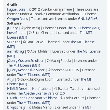
Grafik
Fugue Icons
| © 2012 Yusuke Kamiyamane | These icons are
licensed under a Creative Commons Attribution 3.0 License
Oxygen Icons
| These icons are licensed under
GNU LGPLv3
Software
JQuery
| © John Resig | Licensed under
The MIT License (MIT)
hoverIntent
| © Brian Cherne | Licensed under
The MIT
License (MIT)
SCEditor
| © Sam Clarke | Licensed under
The MIT License
(MIT)
animaDrag
| © Abel Mohler | Licensed under
The MIT License
(MIT)
jQuery Custom Scrollbar
| © Maciej Zubala | Licensed under
The MIT License (MIT)
jQuery Responsive Slider
| © booncon ROCKETS | Licensed
under
The MIT License (MIT)
At.js
| © chord.luo@gmail.com | Licensed under
The MIT
License (MIT)
HTML5 Desktop Notifications
| © Tsvetan Tsvetkov | Licensed
under
The Apache License Version 2.0
GAuth Code Generator/Validator
| © Chris Cornutt | Licensed
under
The MIT License (MIT)
Dropzone.js
| © Matias Meno | Licensed under
The MIT