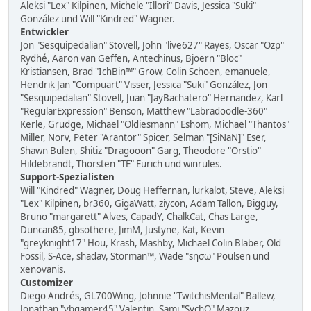
Aleksi "Lex" Kilpinen, Michele "Illori" Davis, Jessica "Suki"
González und Will "Kindred" Wagner.
Entwickler
Jon "Sesquipedalian" Stovell, John "live627" Rayes, Oscar "Ozp"
Rydhé, Aaron van Geffen, Antechinus, Bjoern "Bloc"
Kristiansen, Brad "IchBin™" Grow, Colin Schoen, emanuele,
Hendrik Jan "Compuart" Visser, Jessica "Suki" González, Jon
"Sesquipedalian" Stovell, Juan "JayBachatero" Hernandez, Karl
"RegularExpression" Benson, Matthew "Labradoodle-360"
Kerle, Grudge, Michael "Oldiesmann" Eshom, Michael "Thantos"
Miller, Norv, Peter "Arantor" Spicer, Selman "[SiNaN]" Eser,
Shawn Bulen, Shitiz "Dragooon" Garg, Theodore "Orstio"
Hildebrandt, Thorsten "TE" Eurich und winrules.
Support-Spezialisten
Will "Kindred" Wagner, Doug Heffernan, lurkalot, Steve, Aleksi
"Lex" Kilpinen, br360, GigaWatt, ziycon, Adam Tallon, Bigguy,
Bruno "margarett" Alves, CapadY, ChalkCat, Chas Large,
Duncan85, gbsothere, JimM, Justyne, Kat, Kevin
"greyknight17" Hou, Krash, Mashby, Michael Colin Blaber, Old
Fossil, S-Ace, shadav, Storman™, Wade "sησω" Poulsen und
xenovanis.
Customizer
Diego Andrés, GL700Wing, Johnnie "TwitchisMental" Ballew,
Jonathan "vbgamer45" Valentin, Sami "SychO" Mazouz,