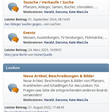
Tausche / Verkaufe / Suche
Pflanzen, Ableger, Samen, Bücher, Utensiilien, ...
Moderatoren:
Harald
,
Daruma
,
Kate MacLila
Letzter Beitrag:
01. September 2024, 08:14:05
Aw: Ableger kaufen gegen...
von LeaTom
Events
Messen, Ausstellungen, TV-Sendungen, Flohmärkte, ...
Moderatoren:
Harald
,
Daruma
,
Kate MacLila
Letzter Beitrag:
24. März 2025, 10:09:01
Mary Jane Berlin
von
StonerQuelle
Lexikon
Neue Artikel, Beschreibungen & Bilder
Neue Artikel, Beschreibungen & Bilder von Pflanzen,
Krankheiten und Schädlingen für das Lexikon. Für
Fragen usw. bitte die entsprechenden anderen Boards
verwenden!
Moderatoren:
Harald
,
Daruma
,
Kate MacLila
Letzter Beitrag:
21. August 2022, 17:48:56