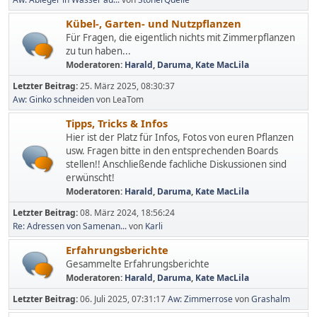
Kübel-, Garten- und Nutzpflanzen
Für Fragen, die eigentlich nichts mit Zimmerpflanzen
zu tun haben...
Moderatoren:
Harald
,
Daruma
,
Kate MacLila
Letzter Beitrag:
25. März 2025, 08:30:37
Aw: Ginko schneiden
von LeaTom
Tipps, Tricks & Infos
Hier ist der Platz für Infos, Fotos von euren Pflanzen
usw. Fragen bitte in den entsprechenden Boards
stellen!! Anschließende fachliche Diskussionen sind
erwünscht!
Moderatoren:
Harald
,
Daruma
,
Kate MacLila
Letzter Beitrag:
08. März 2024, 18:56:24
Re: Adressen von Samenan...
von
Karli
Erfahrungsberichte
Gesammelte Erfahrungsberichte
Moderatoren:
Harald
,
Daruma
,
Kate MacLila
Letzter Beitrag:
06. Juli 2025, 07:31:17
Aw: Zimmerrose
von
Grashalm