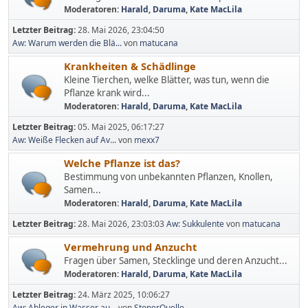
Moderatoren:
Harald
,
Daruma
,
Kate MacLila
Letzter Beitrag:
28. Mai 2026, 23:04:50
Aw: Warum werden die Blä...
von
matucana
Krankheiten & Schädlinge
Kleine Tierchen, welke Blätter, was tun, wenn die
Pflanze krank wird...
Moderatoren:
Harald
,
Daruma
,
Kate MacLila
Letzter Beitrag:
05. Mai 2025, 06:17:27
Aw: Weiße Flecken auf Av...
von
mexx7
Welche Pflanze ist das?
Bestimmung von unbekannten Pflanzen, Knollen,
Samen...
Moderatoren:
Harald
,
Daruma
,
Kate MacLila
Letzter Beitrag:
28. Mai 2026, 23:03:03
Aw: Sukkulente
von
matucana
Vermehrung und Anzucht
Fragen über Samen, Stecklinge und deren Anzucht...
Moderatoren:
Harald
,
Daruma
,
Kate MacLila
Letzter Beitrag:
24. März 2025, 10:06:27
Aw: Ableger in Wasser au...
von
StonerQuelle