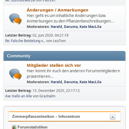
Re: süssholzwurzel
von
Patrick1
Änderungen / Anmerkungen
Hier geht es um inhaltliche Änderungen bzw.
Anmerkungen zu den Pflanzenbeschreibungen...
Moderatoren:
Harald
,
Daruma
,
Kate MacLila
Letzter Beitrag:
02. Juni 2020, 04:21:18
Re: Falsche Betitelung v...
von LeaTom
Community
Mitglieder stellen sich vor
Hier könnt ihr euch den anderen Forumsmitgliedern
präsentieren...
Moderatoren:
Harald
,
Daruma
,
Kate MacLila
Letzter Beitrag:
15. Dezember 2025, 22:17:12
Aw: Hallo an Alle
von
Grashalm
Zimmerpflanzenlexikon – Infozentrum
Forumstatistiken