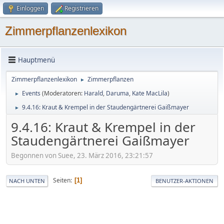
Einloggen
Registrieren
Zimmerpflanzenlexikon
Hauptmenü
Zimmerpflanzenlexikon
Zimmerpflanzen
►
Events
(Moderatoren:
Harald
,
Daruma
,
Kate MacLila
)
►
9.4.16: Kraut & Krempel in der Staudengärtnerei Gaißmayer
►
9.4.16: Kraut & Krempel in der
Staudengärtnerei Gaißmayer
Begonnen von Suee, 23. März 2016, 23:21:57
Seiten
1
NACH UNTEN
BENUTZER-AKTIONEN