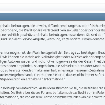
Inhalte beizutragen, die unwahr, diffamierend, ungenau oder falsch, mis
d, bedrohend, die Privatsphäre verletzend, von sexueller oder pornografi
ne rechtlich geschützten Inhalte beizutragen, es sei denn, Sie sind der 
 und Denial-of-Service-Angriffe, Werbung, Kettenbriefe, Pyramidensche
 unmöglich ist, den Wahrheitsgehalt der Beiträge zu bestätigen. Beachte
d. Wir können die Richtigkeit, Vollständigkeit oder Nützlichkeit der ange
eiligen Autoren wieder und nicht notwendigerweise die der Gesamtheit d
zu beanstanden empfindet, ist angehalten, die Administratoren oder Mod
or, zu beanstandende Inhalte innerhalb eines angemessenen Zeitrahmens 
uelles Vorgehen handelt, verstehen Sie bitte, dass es nicht immer sofort 
Mitgliederprofilen enthaltenen Informationen.
benen Beiträge verantwortlich. Außerdem stimmen Sie zu, die Betreiber 
halten. Die Betreiber dieses Forums behalten sich das Recht vor, im Falle
nformationen, die von diesem Dienst gesammelt wurden) an die ermitt