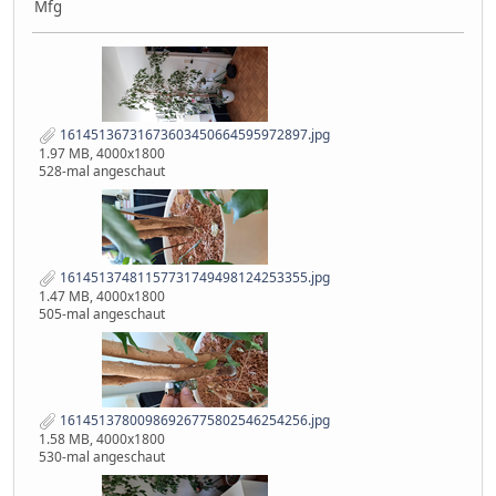
Mfg
16145136731673603450664595972897.jpg
1.97 MB, 4000x1800
528-mal angeschaut
16145137481157731749498124253355.jpg
1.47 MB, 4000x1800
505-mal angeschaut
16145137800986926775802546254256.jpg
1.58 MB, 4000x1800
530-mal angeschaut