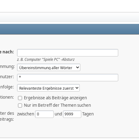
e nach:
z. B.
Computer "Spiele PC" -Absturz
immung:
nutzer:
nfolge:
tionen:
Ergebnisse als Beiträge anzeigen
Nur im Betreff der Themen suchen
lter des
zwischen
und
Tagen
eitrags: