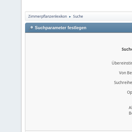
Zimmerpflanzenlexikon
Suche
►
Suchparameter festlegen
Such
Übereinst
Von Be
Suchreihe
Op
A
B