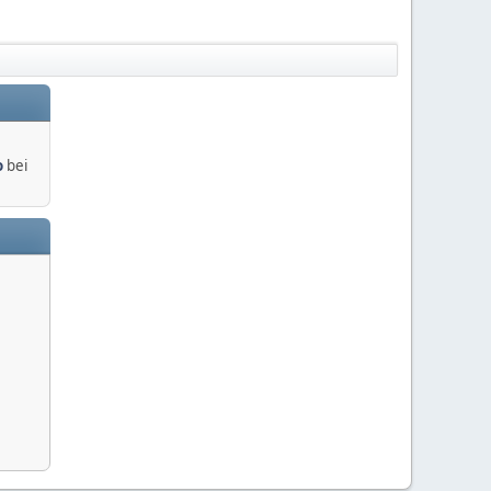
o
bei