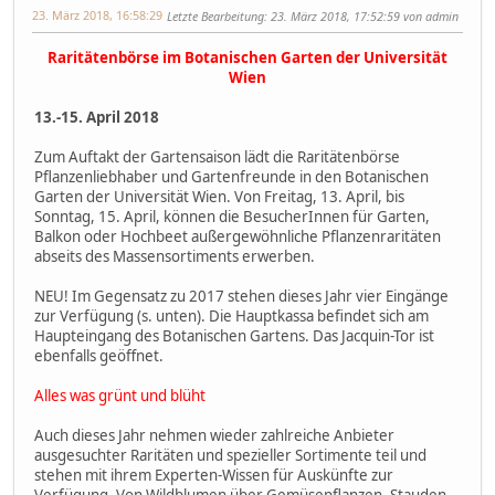
23. März 2018, 16:58:29
Letzte Bearbeitung
: 23. März 2018, 17:52:59 von admin
Raritätenbörse im Botanischen Garten der Universität
Wien
13.-15. April 2018
Zum Auftakt der Gartensaison lädt die Raritätenbörse
Pflanzenliebhaber und Gartenfreunde in den Botanischen
Garten der Universität Wien. Von Freitag, 13. April, bis
Sonntag, 15. April, können die BesucherInnen für Garten,
Balkon oder Hochbeet außergewöhnliche Pflanzenraritäten
abseits des Massensortiments erwerben.
NEU! Im Gegensatz zu 2017 stehen dieses Jahr vier Eingänge
zur Verfügung (s. unten). Die Hauptkassa befindet sich am
Haupteingang des Botanischen Gartens. Das Jacquin-Tor ist
ebenfalls geöffnet.
Alles was grünt und blüht
Auch dieses Jahr nehmen wieder zahlreiche Anbieter
ausgesuchter Raritäten und spezieller Sortimente teil und
stehen mit ihrem Experten-Wissen für Auskünfte zur
Verfügung. Von Wildblumen über Gemüsepflanzen, Stauden