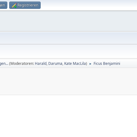
gen
Registrieren
en...
(Moderatoren:
Harald
,
Daruma
,
Kate MacLila
)
Ficus Benjamini
►