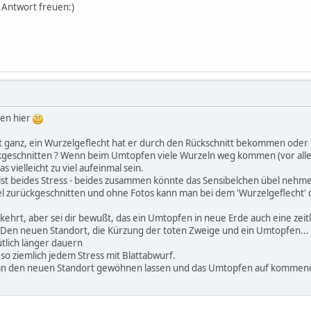
 Antwort freuen:)
men hier
ht ganz, ein Wurzelgeflecht hat er durch den Rückschnitt bekommen oder 
ckgeschnitten ? Wenn beim Umtopfen viele Wurzeln weg kommen (vor al
 vielleicht zu viel aufeinmal sein.
ist beides Stress - beides zusammen könnte das Sensibelchen übel nehm
viel zurückgeschnitten und ohne Fotos kann man bei dem 'Wurzelgeflecht' d
verkehrt, aber sei dir bewußt, das ein Umtopfen in neue Erde auch eine zei
Den neuen Standort, die Kürzung der toten Zweige und ein Umtopfen... 
tlich länger dauern
 so ziemlich jedem Stress mit Blattabwurf.
h an den neuen Standort gewöhnen lassen und das Umtopfen auf kommend