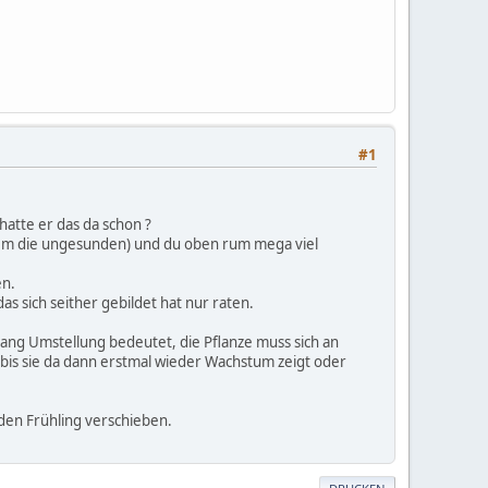
#1
hatte er das da schon ?
lem die ungesunden) und du oben rum mega viel
en.
as sich seither gebildet hat nur raten.
tlang Umstellung bedeutet, die Pflanze muss sich an
bis sie da dann erstmal wieder Wachstum zeigt oder
en Frühling verschieben.