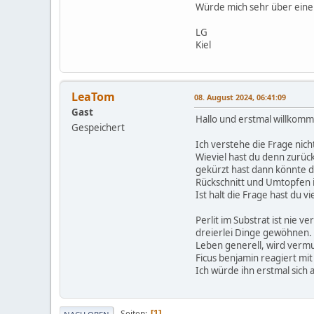
Würde mich sehr über eine
LG
Kiel
LeaTom
08. August 2024, 06:41:09
Gast
Hallo und erstmal willkom
Gespeichert
Ich verstehe die Frage nic
Wieviel hast du denn zurü
gekürzt hast dann könnte das
Rückschnitt und Umtopfen 
Ist halt die Frage hast du 
Perlit im Substrat ist nie 
dreierlei Dinge gewöhnen. 
Leben generell, wird vermu
Ficus benjamin reagiert mit
Ich würde ihn erstmal sic
Seiten
1