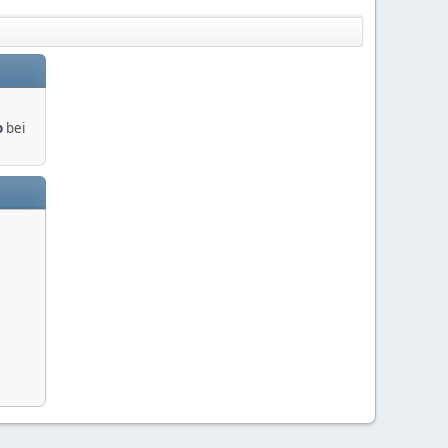
o
bei