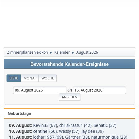
Zimmerpflanzenlexikon
Kalender
August 2026
►
►
Bevorstehende Kalender-Ereignisse
LISTE
MONAT
WOCHE
an
Geburtstage
09. August
:
Kevin33 (67)
,
chriskrass01 (42)
,
SenatiC (37)
10. August
:
centinel (66)
,
Wessy (57)
,
jay dee (39)
11. August
:
lothar1957 (69)
,
Gärtner (38)
,
naturmonique (28)