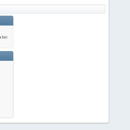
o
bei