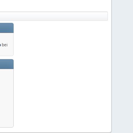
o
bei