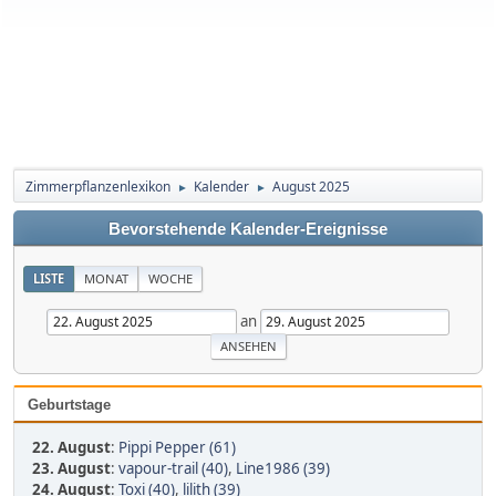
Zimmerpflanzenlexikon
Kalender
August 2025
►
►
Bevorstehende Kalender-Ereignisse
LISTE
MONAT
WOCHE
an
Geburtstage
22. August
:
Pippi Pepper (61)
23. August
:
vapour-trail (40)
,
Line1986 (39)
24. August
:
Toxi (40)
,
lilith (39)