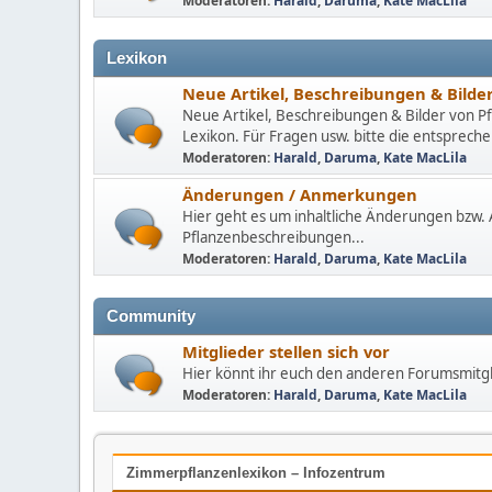
Moderatoren:
Harald
,
Daruma
,
Kate MacLila
Lexikon
Neue Artikel, Beschreibungen & Bilde
Neue Artikel, Beschreibungen & Bilder von Pf
Lexikon. Für Fragen usw. bitte die entspre
Moderatoren:
Harald
,
Daruma
,
Kate MacLila
Änderungen / Anmerkungen
Hier geht es um inhaltliche Änderungen bzw
Pflanzenbeschreibungen...
Moderatoren:
Harald
,
Daruma
,
Kate MacLila
Community
Mitglieder stellen sich vor
Hier könnt ihr euch den anderen Forumsmitgl
Moderatoren:
Harald
,
Daruma
,
Kate MacLila
Zimmerpflanzenlexikon – Infozentrum