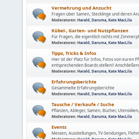
Vermehrung und Anzucht
Fragen über Samen, Stecklinge und deren Anz
Moderatoren:
Harald
,
Daruma
,
Kate MacLila
Kübel-, Garten- und Nutzpflanzen
Für Fragen, die eigentlich nichts mit Zimmerp
Moderatoren:
Harald
,
Daruma
,
Kate MacLila
Tipps, Tricks & Infos
Hier ist der Platz für Infos, Fotos von euren P
entsprechenden Boards stellen!! Anschließend
Moderatoren:
Harald
,
Daruma
,
Kate MacLila
Erfahrungsberichte
Gesammelte Erfahrungsberichte
Moderatoren:
Harald
,
Daruma
,
Kate MacLila
Tausche / Verkaufe / Suche
Pflanzen, Ableger, Samen, Bücher, Utensiilien, 
Moderatoren:
Harald
,
Daruma
,
Kate MacLila
Events
Messen, Ausstellungen, TV-Sendungen, Flohmä