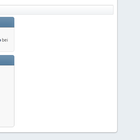
o
bei