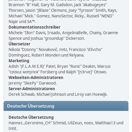
Brannon "B" Hall, Gary M. Gadsdon, Jack "akabugeyes"
Thorsen, Jason "JBlaze" Clemons, Joey "Tyrsson" Smith, Kays,
Michael "Mick." Gomez, NanoSector, Ricky., Russell "NEND"
Najar und SA™.
Dokumentationsschreiber
Michele "Illori" Davis, Irisado, AngelinaBelle, Chainy, Graeme
Spence und Joshua "groundup" Dickerson.
Übersetzer
Nikola "Dzonny" Novaković, m4z, Francisco "d3vcho"
Domínguez, Robert Monden und Relyana.
Marketing
Adish "(F.L.A.M.E.R)" Patel, Bryan "Runic" Deakin, Marcus
"cσσкιє мσηѕтєя" Forsberg und Ralph "[n3rve]" Otowo.
Webseiten-Administratoren
Jeremy "SleePy" Darwood.
Server-Administratoren
Derek Schwab, Michael Johnson und Liroy van Hoewijk.
Deutsche Übersetzung
Deutsche Übersetzung
Hannes „Geronimo_CH“ Schmid, UliZeun, noex, Matthias13 und
Intit.