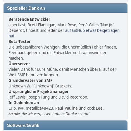
Spezieller Dank an
Beratende Entwickler
albertlast, Brett Flannigan, Mark Rose, René-Gilles "Nao 尚"
Deberdt, tinoest und jeder der
auf GitHub etwas beigetragen
hat
.
Beta-Tester
Die unbezahlbaren Wenigen, die unermüdlich Fehler finden,
Feedback geben und die Entwickler noch wahnsinniger
machen.
Übersetzer
Vielen Dank für Eure Mühe, damit Menschen überall auf der
Welt SMF benutzen können.
Gründervater von SMF
Unknown W. "[Unknown]" Brackets.
Ursprüngliche Projektmanager
Jeff Lewis, Joseph Fung und David Recordon.
In Gedenken an
Crip, K@, metallica48423, Paul_Pauline und Rock Lee.
An alle, die wir vergessen haben: Danke schön!
Software/Grafik