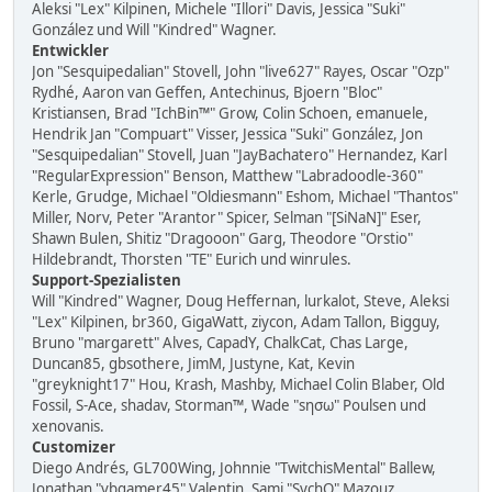
Aleksi "Lex" Kilpinen, Michele "Illori" Davis, Jessica "Suki"
González und Will "Kindred" Wagner.
Entwickler
Jon "Sesquipedalian" Stovell, John "live627" Rayes, Oscar "Ozp"
Rydhé, Aaron van Geffen, Antechinus, Bjoern "Bloc"
Kristiansen, Brad "IchBin™" Grow, Colin Schoen, emanuele,
Hendrik Jan "Compuart" Visser, Jessica "Suki" González, Jon
"Sesquipedalian" Stovell, Juan "JayBachatero" Hernandez, Karl
"RegularExpression" Benson, Matthew "Labradoodle-360"
Kerle, Grudge, Michael "Oldiesmann" Eshom, Michael "Thantos"
Miller, Norv, Peter "Arantor" Spicer, Selman "[SiNaN]" Eser,
Shawn Bulen, Shitiz "Dragooon" Garg, Theodore "Orstio"
Hildebrandt, Thorsten "TE" Eurich und winrules.
Support-Spezialisten
Will "Kindred" Wagner, Doug Heffernan, lurkalot, Steve, Aleksi
"Lex" Kilpinen, br360, GigaWatt, ziycon, Adam Tallon, Bigguy,
Bruno "margarett" Alves, CapadY, ChalkCat, Chas Large,
Duncan85, gbsothere, JimM, Justyne, Kat, Kevin
"greyknight17" Hou, Krash, Mashby, Michael Colin Blaber, Old
Fossil, S-Ace, shadav, Storman™, Wade "sησω" Poulsen und
xenovanis.
Customizer
Diego Andrés, GL700Wing, Johnnie "TwitchisMental" Ballew,
Jonathan "vbgamer45" Valentin, Sami "SychO" Mazouz,