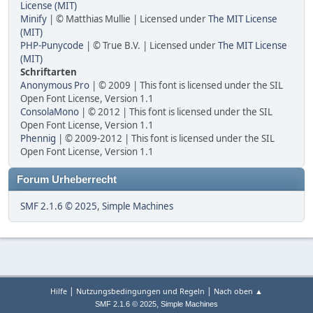
License (MIT)
Minify
| © Matthias Mullie | Licensed under
The MIT License
(MIT)
PHP-Punycode
| © True B.V. | Licensed under
The MIT License
(MIT)
Schriftarten
Anonymous Pro
| © 2009 | This font is licensed under the SIL
Open Font License, Version 1.1
ConsolaMono
| © 2012 | This font is licensed under the SIL
Open Font License, Version 1.1
Phennig
| © 2009-2012 | This font is licensed under the SIL
Open Font License, Version 1.1
Forum Urheberrecht
SMF 2.1.6 © 2025
,
Simple Machines
|
|
Hilfe
Nutzungsbedingungen und Regeln
Nach oben ▲
,
SMF 2.1.6 © 2025
Simple Machines