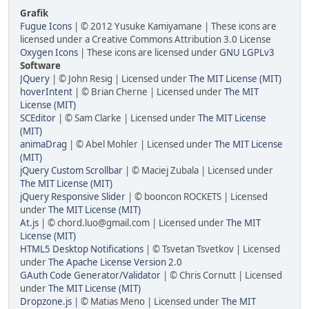
Grafik
Fugue Icons
| © 2012 Yusuke Kamiyamane | These icons are
licensed under a Creative Commons Attribution 3.0 License
Oxygen Icons
| These icons are licensed under
GNU LGPLv3
Software
JQuery
| © John Resig | Licensed under
The MIT License (MIT)
hoverIntent
| © Brian Cherne | Licensed under
The MIT
License (MIT)
SCEditor
| © Sam Clarke | Licensed under
The MIT License
(MIT)
animaDrag
| © Abel Mohler | Licensed under
The MIT License
(MIT)
jQuery Custom Scrollbar
| © Maciej Zubala | Licensed under
The MIT License (MIT)
jQuery Responsive Slider
| © booncon ROCKETS | Licensed
under
The MIT License (MIT)
At.js
| © chord.luo@gmail.com | Licensed under
The MIT
License (MIT)
HTML5 Desktop Notifications
| © Tsvetan Tsvetkov | Licensed
under
The Apache License Version 2.0
GAuth Code Generator/Validator
| © Chris Cornutt | Licensed
under
The MIT License (MIT)
Dropzone.js
| © Matias Meno | Licensed under
The MIT