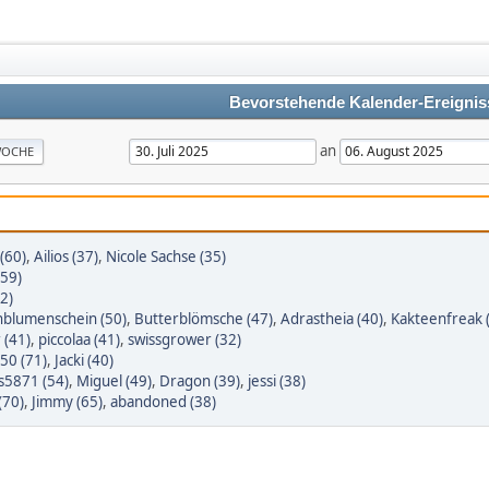
Bevorstehende Kalender-Ereignis
an
OCHE
(60)
,
Ailios (37)
,
Nicole Sachse (35)
(59)
2)
blumenschein (50)
,
Butterblömsche (47)
,
Adrastheia (40)
,
Kakteenfreak 
 (41)
,
piccolaa (41)
,
swissgrower (32)
50 (71)
,
Jacki (40)
5871 (54)
,
Miguel (49)
,
Dragon (39)
,
jessi (38)
(70)
,
Jimmy (65)
,
abandoned (38)