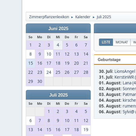
Zimmerpflanzenlexikon
Kalender
Juli 2025
►
►
Juni 2025
So
Mo
Di
Mi
Do
Fr
Sa
LISTE
MONAT
W
1
2
3
4
5
6
7
8
9
10
11
12
13
14
Geburtstage
15
16
17
18
19
20
21
30. Juli
:
LionsAngel 
22
23
24
25
26
27
28
31. Juli
:
KerstinWR 
29
30
01. August
:
Lana (4
02. August
:
Sonnen
03. August
:
Patmar
Juli 2025
04. August
:
kirsche
So
Mo
Di
Mi
Do
Fr
Sa
05. August
:
rumens
1
2
3
4
5
06. August
:
Sylvi@ 
6
7
8
9
10
11
12
13
14
15
16
17
18
19