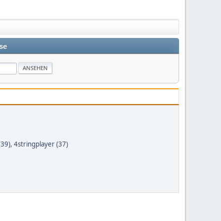
se
(39)
,
4stringplayer (37)