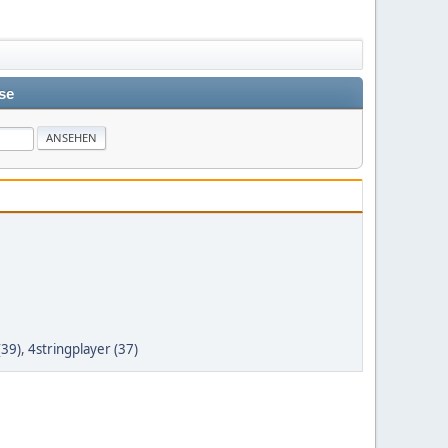
se
(39)
,
4stringplayer (37)