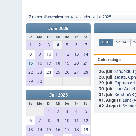
Zimmerpflanzenlexikon
Kalender
Juli 2025
►
►
Juni 2025
So
Mo
Di
Mi
Do
Fr
Sa
LISTE
MONAT
W
1
2
3
4
5
6
7
8
9
10
11
12
13
14
Geburtstage
15
16
17
18
19
20
21
26. Juli
:
Schubiduu 
22
23
24
25
26
27
28
28. Juli
:
ssaste
,
Oph
29
30
29. Juli
:
Cappuccett
30. Juli
:
LionsAngel 
31. Juli
:
KerstinWR 
Juli 2025
01. August
:
Lana (4
So
Mo
Di
Mi
Do
Fr
Sa
02. August
:
Sonnen
1
2
3
4
5
6
7
8
9
10
11
12
13
14
15
16
17
18
19