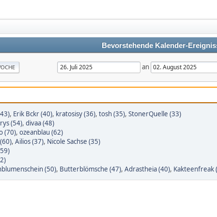
Bevorstehende Kalender-Ereignis
an
OCHE
(43)
,
Erik Bckr (40)
,
kratosisy (36)
,
tosh (35)
,
StonerQuelle (33)
rys (54)
,
divaa (48)
o (70)
,
ozeanblau (62)
(60)
,
Ailios (37)
,
Nicole Sachse (35)
(59)
2)
blumenschein (50)
,
Butterblömsche (47)
,
Adrastheia (40)
,
Kakteenfreak 