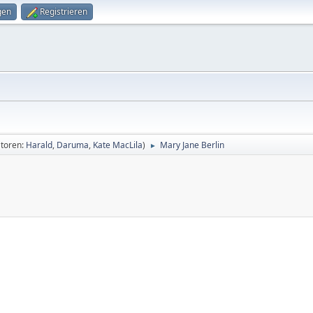
gen
Registrieren
toren:
Harald
,
Daruma
,
Kate MacLila
)
Mary Jane Berlin
►